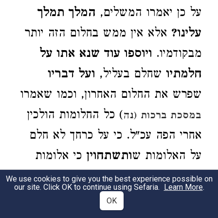
על כן יאמרו המשלים,
המלך תמלך
עלינו?
אלא אין ממש בחלום הזה יותר
מבקודמיו.
ויוספו עוד שנא אתו על
חלמתיו
שחלם בעליל,
ועל דבריו
שפרש את החלום האחרון, וכמו שאמרו
) כל החלומות הולכין
במסכת ברכות (נה
אחרי הפה עכ"ל. כי על כרחך לא חלם
על האלומות ש
ותשתחוין
כי אלומות
אינן משתחוות, אלא חלם שנפלו או
We use cookies to give you the best experience possible on
our site. Click OK to continue using Sefaria.
Learn More
.
שנטו ליפול ופרש שהן השתחוו, ולכן
OK