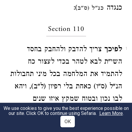
כנגדה
):
כנ"ל (ס"ב
Section 110
לפיכך
צריך להדבק ולהחבק בחסד
1
השי"ת לבא לטהר בכדי לעצור כח
להתמיד את המלחמה בכל מיני תחבולות
הנ"ל (ס"ו) כאחת בלי רפיון (ל"ב), ויהא
לבו נכון ובטוח שמקץ איזו שנים
We use cookies to give you the best experience possible on
מועטות יזכה להעלות ארוכה למחלתו,
our site. Click OK to continue using Sefaria.
Learn More
.
OK
לברכו ולהיטיב אחריתו: