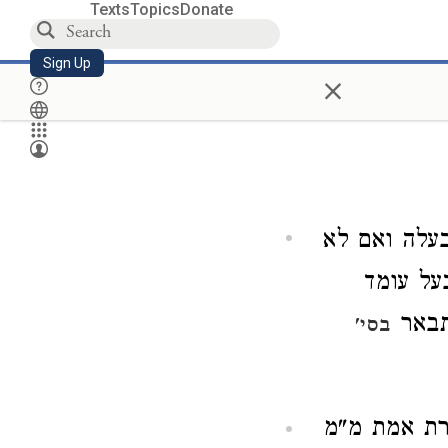
Texts
Topics
Donate
Sign Up
×
בעלה ואם לא
על עומד
נתבאר
בסי'
מרת אמת מ"מ