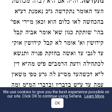
נתקדשה
. וה"ה אם היא לבדה מכחשת
העד האומר נתקדשה ג"כ נאמנת דע"א
בהכחשה לאו כלום הוא וכאן מיירי אפי'
בהי' שותקת כגון שא' אומר אביה קבל
קידושין וא' אומר לא קבל קידושין אוקי
עד לגבי עד ואשה בחזקת פנויה ותנשא
לכתחילה ודעת הרמב"ם פ"ט מה"א דין
ל"א דכשהעד מסייע לה גרע טפי משאין
עמה עד ע"ש בדבריו ובדברי המ"מ ומה
We use cookies to give you the best experience possible on
שפסק כאן וחילק בין העד אומר
our site. Click OK to continue using Sefaria.
Learn More
.
OK
שמעולם לא היה בה ספק קדושין