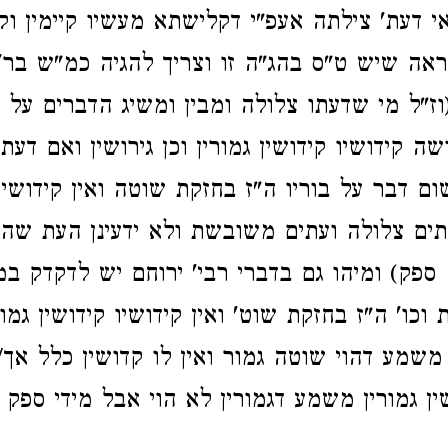
י דעת' צילתה אעפ"י דקלישתא מעשיו קיימין וקי
נראה שיש ט"ס בהג"ה זו וצריך להגיה כמ"ש בר' 
ז"ל מי שדעתו צלולה ומבין ומשיג הדברים על ב
ה קידושיו קידושין גמורין וכן גירושין ואם דעת
ם דבר על בוריו ה"ז בחזקת שוטה ואין קידושיו 
תים צלולה ועתים משובשת ולא ידעינן העת שהו
 ספק) ומיהו גם בדברי רבי' ירוחם יש לדקדק ב
כו' ה"ז בחזקת שוט' ואין קידושיו קידושין גמור
שמע דהוי שוטה גמור ואין לו קדושין כלל אך/
ין גמורין משמע דגמורין לא הוי אבל מידי ספק 