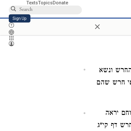
Texts
Topics
Donate
Sign Up
×
 החרש ונשא
אי חרש שהם
וחם יראה
רש דף קי"ג