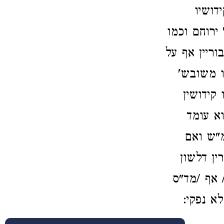
דושיו
ירוחם וכמו
וריין אף על
ו משובש'
קידושין
א עומד
מ"ש ואם
ין דלשון
 אף /מד"ס
לא נפקי: