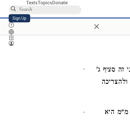
Texts
Topics
Donate
Sign Up
×
 זה סעיף ג'
ולהצריכה
מ"מ היא