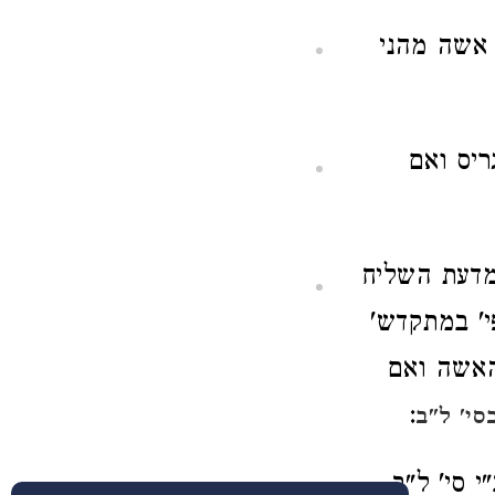
 אשה מהני
ריס ואם
מדעת השליח
י' במתקדש'
 האשה ואם
:
סי' ל"ב
י סי' ל"ב