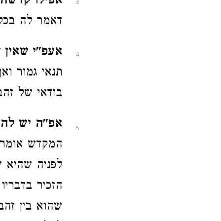
אפילו קדשה
3
דאמר לה בכל 
אעפ"י שאין ד
4
תנאי גמור וא
בודאי של זה
אפ"ה יש להח
5
המקדש אומר ה
לפניה שהיא ש
הזכיר בדבריו
שהוא בין זהב