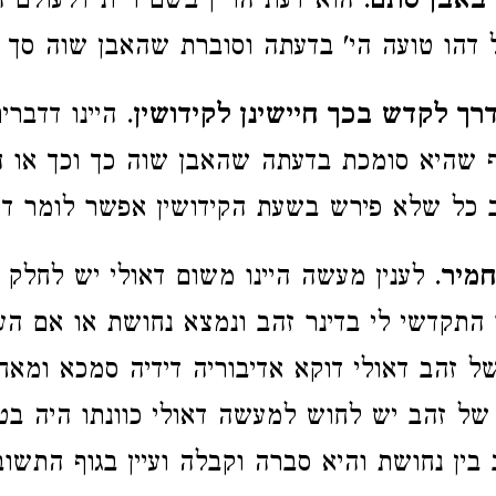
 באבן סתם
. הוא דעת הר"ן בשם ר"ת דלעולם ה
דהו טועה הי' בדעתה וסוברת שהאבן שוה סך ג
רך לקדש בכך חיישינן לקידושין
. היינו דדבר
ף שהיא סומכת בדעתה שהאבן שוה כך וכך או 
ב כל שלא פירש בשעת הקידושין אפשר לומר דס
מיר
. לענין מעשה היינו משום דאולי יש לחלק 
תקדשי לי בדינר זהב ונמצא נחושת או אם הע
ל זהב דאולי דוקא אדיבוריה דידיה סמכא ומא
 של זהב יש לחוש למעשה דאולי כוונתו היה ב
 בין נחושת והיא סברה וקבלה ועיין בגוף התשוב