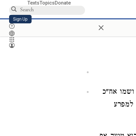
Texts
Topics
Donate
Sign Up
×
ושמו אח"כ
 למפרע