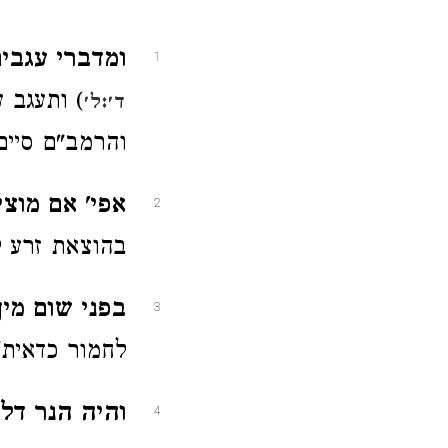
ומדברי עגבי
1
) ותעגב 
ד׳:ל׳
והרמב"ם סיים
אפי' אם מוצי
2
בהוצאת זרע ל
בפני שום מין
3
לחמור כדאית' 
והיה הנר דל
4