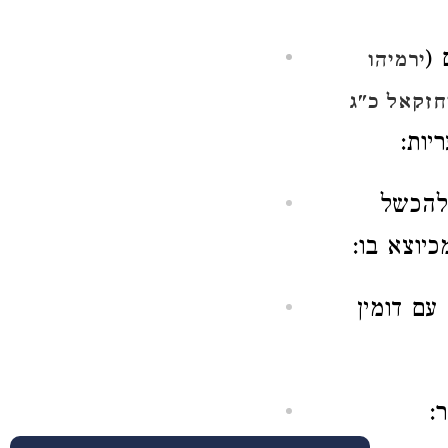
 (
ירמיהו
חזקאל כ"ג
יות:
 להכשל
יוצא בו:
עם דומין
: