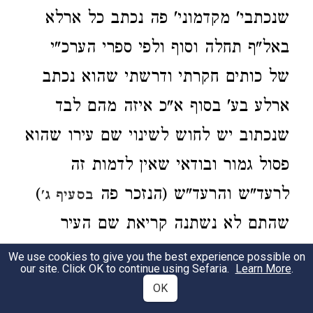
שנכתבי' מקדמוני' פה נכתב כל ארלא
באל"ף תחלה וסוף ולפי ספרי הערכ"י
של כותים חקרתי ודרשתי שהוא נכתב
ארלע בע' בסוף א"כ איזה מהם לבד
שנכתוב יש לחוש לשינוי שם עירו שהוא
פסול גמור ובודאי שאין לדמות זה
לרעד"ש והרעד"ש (הנזכר פה
)
בסעיף ג'
שהתם לא נשתנה קריאת שם העיר
בנקודה בין שם ישראל לבין שם של
We use cookies to give you the best experience possible on
our site. Click OK to continue using Sefaria.
Learn More
.
כותים רק כותים קורין הרעדש בה'
OK