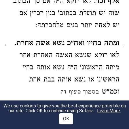
אלף וכו'
. לאו דוקא ה"ה אם סך הכתוב'
שוה יש תועלת בכתוב' בנין דכרין אם
יש לאחת יותר בנים מלחברתה:
ומתה בחייו ואח"כ נשא אשה אחרת
.
3
לאו דוקא שנשא האשה האחרת אחר
מיתה הראשונ' ה"ה נשא אותה בחיי
הראשונ' או נשא אותה בבת אחת
וכמ"ש
:
בסמוך סעיף ד'
We use cookies to give you the best experience possible on
על כדי כל הכתובות דינר
. ואין לתמוה
our site. Click OK to continue using Sefaria.
Learn More
.
4
OK
דינר א' לשני זכרים ודינר א' להרבה