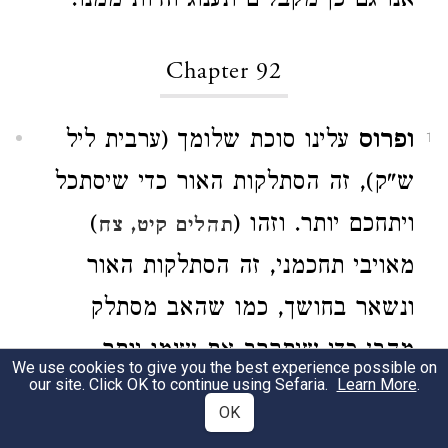
אנו גם כן מקבלים תענוג וחיות ממנו:
Chapter 92
ופרוס
עלינו סוכת שלומך (ערבית ליל
1
ש"ק), זה הסתלקות האור כדי שיסתכל
ויתחכם יותר. וזהו (
)
תהלים קיט, צח
מאויבי תחכמני, זה הסתלקות האור
ונשאר בחושך, כמו שהאב מסתלק
מהבן כדי שיתקרב את עצמו יותר
We use cookies to give you the best experience possible on
our site. Click OK to continue using Sefaria.
Learn More
.
כמקדם מחמת האהבה:
OK