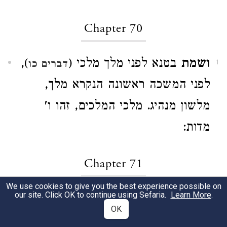
Chapter 70
ושמת
בטנא לפני מלך מלכי (
),
דברים כו
1
לפני המשכה ראשונה הנקרא מלך,
מלשון מנהיג. מלכי המלכים, זהו ו'
מדות:
Chapter 71
We use cookies to give you the best experience possible on
our site. Click OK to continue using Sefaria.
Learn More
.
החכמה
נקרא שמן (
ועוד),
זהר ח"ג ז:
1
OK
ושבת נקרא שמיני, בשביל שהוא ממעל