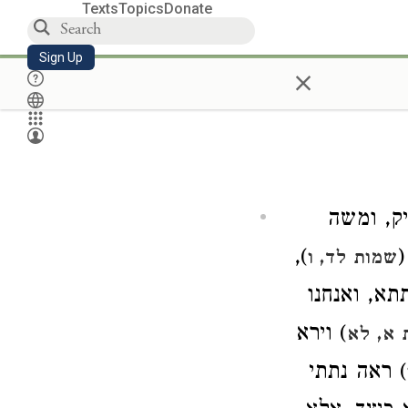
Texts
Topics
Donate
Sign Up
×
יק, ומשה
),
שמות לד, ו
תא, ואנחנו
) וירא
 א, לא
) ראה נתתי