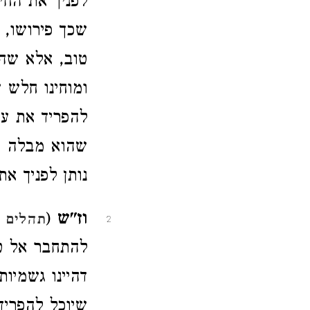
לפניך את החי
שכך פירושו, 
טוב, אלא שהו
ומוחינו חלש ש
להפריד את עצ
שהוא מבלה את
נותן לפניך א
וז"ש
(
תהלים ק
2
להתחבר אל טו
דהיינו גשמיו
שיוכל להפריד