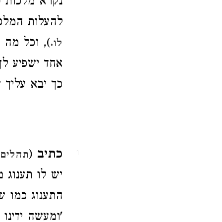
נקרא מלכות (
להעלות המלכו
), וכל מה 
לו.
אחד ישפיע לך
כך יבא עליך ז
כתיב
(
תהלים צ
1
יש לו תענוג מ
התענוג כמו ש
'ומעשה ידינו 