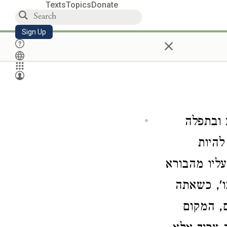
Texts
Topics
Donate
Sign Up
×
 ובתפלה
להיות
ליו מהבורא
', כשאתה
, המקום