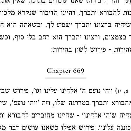
עי'
) שאנו עומדים בתוכו, שאין אתה
זהר ח"ב רז.
ת להבורא יתברך, דהיינו הדיבור שנקרא מלכות
שיהיה ברצונו יתברך ישפיע לך, וכשאתה הוא 
 בצמצום, ורצונו יתברך הוא רחב בלי סוף, וכ
הירות - פירוש לשון בהירות:
Chapter 669
) ויהי נועם ה' אלהינו עלינו וגו', פירוש 
, יז
הבורא יתברך במדרגה שלו, וזה 'ויהי נועם', שיה
היה ש'ה' אלהינו' - שהיינו מחוברים להבורא ית
כוננה עלינו', פירוש אפילו כשאנו עושים דבר מ