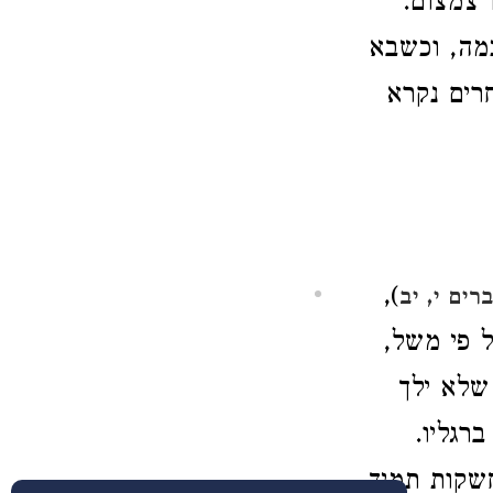
ו צמצום.
כמה, וכשבא
רים נקרא
),
רים י, יב
ל פי משל,
שלא ילך
רגליו.
חשקות תמיד