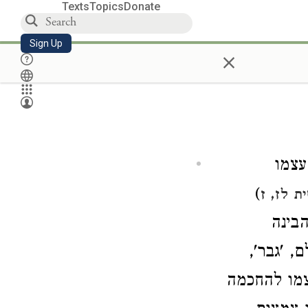
Texts
Topics
Donate
Sign Up
×
עצמו
)
 לז, ז
בינה
, 'גבר',
צמו להחכמה