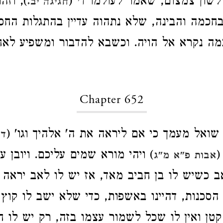
 לשון צמצום, שאמר לעולמו די (
), וזה
חגיגה יב.
 בחכמה והבינה, שלא נתהוה עדיין בהתגלות הח
ה נקרא אל הויה. וכשבא להדבור ומשפיע לאח
Chapter 652
שואל מעמך כי אם ליראה את ה' אלהיך וגו' (
דב
(
) ויהי מורא שמים עליכם. ויובן ע
אבות פ"א מ"ג
 כשיש לו בן חביב מאד, אז יש לו לאב יראה 
הסכנות, דהיינו באשפות, כדי שלא ישב לו קוץ ב
 קטן ואין לו שכל לשמור עצמו בזה, רק יש לו 