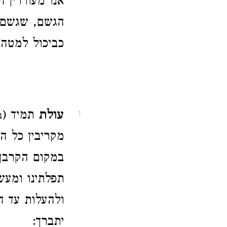
אנו מעוררין 
הגשם, שגשם 
כביכול למטה:
עולת
תמיד (
ב
1
מקריבין כל הע
במקום הקרבן, 
תפלתינו ומעשי
ולהעלות עד ה
יתברך: