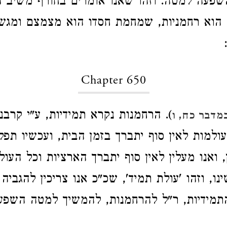
השפעה למטה. וזהו שאנו אומרים בחורף משיב ה
הוא רחמניות, שמחמת חסדו הוא מצמצם ומגש
Chapter 650
). הרחמנות נקרא תמידיות, ע"י קרבנו
מדבר כח, ו
ולמות לאין סוף יתברך בזמן הבית, ועכשיו תפל
ואנו מעלין לאין סוף יתברך הארציות וכל העול
נו, וזהו 'עולת תמיד', שכ"כ אנו צריכין להגביה
תמידיות, ר"ל להרחמנות, להמשיך למטה השפע 