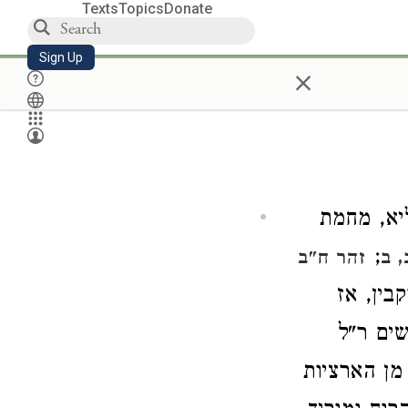
Texts
Topics
Donate
Sign Up
×
יא, מחמת
;
, ב
זהר ח"ב
בין, אז
שים ר"ל
מן הארציות