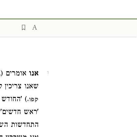
אנו
אומרים (ב
1
שאנו צריכין 
) 'החודש ה
קפו.
'ראש חדשים',
התחדשות השכל