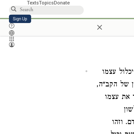
Texts
Topics
Donate
Sign Up
×
כלול עצמו
ן של הקב"ה,
ר את עצמו
שון
ם. וזהו