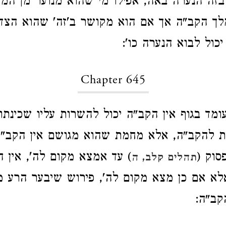
ובזה הנערה באה, אפילו מי שהוא מנוער מן המצ
לך הקב"ה אך אם הוא מקושר ב'זה' שהוא הצד
כול לבוא הנערה כו':
Chapter 645
ומד בגוף אין הקב"ה יכול להשרות עליו שכינת
ית להקב"ה, אלא מחמת שהוא מגושם אין הקב"ה
סוק (
) עד אמצא מקום לה', אין ה
תהלים קלב, ה
לא אם כן מצא מקום לה', פירוש שיבער הרע ממ
קב"ה: