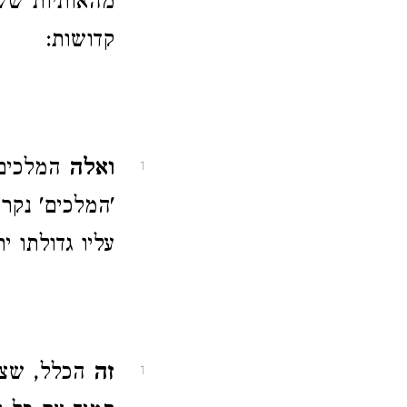
מהאותיות שש
קדושות:
ואלה
המלכים 
1
'המלכים' נקר
עליו גדולתו ית
זה
הכלל, שצר
1