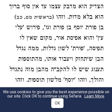
הצדיק הוא מדבק עצמו עד אין סוף ברוך
הוא בלא מדות. וזהו (
)
בראשית מט, כב
בן פורת יוסף בן פורת וגו', פירוש 'עלי
עין' והוא אפיסת אור, מקום שאין לו
תפיסה, 'פורת' לשון גדלות, ממה נגדל
הבן שיתחזק ויעבוד אותו, מהתוספות
תענוג שיש לו להקב"ה מהבן מזה נתגדל
והולך, וזהו 'יוסף' מלשון תוספות. וזהו
יוסף יצא בלא חתימת זקן ובא בחתימת
We use cookies to give you the best experience possible on
our site. Click OK to continue using Sefaria.
Learn More
.
זקן, פירוש כשהצדיק יוצא מהגופניות
OK