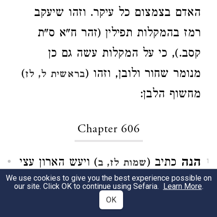
האדם בצמצום כל עיקר. וזהו שיעקב
רמז בהמקלות תפילין (זהר ח"א ס"ת
קסב.), כי על המקלות עשה גם כן
מנומר שחור ולובן, וזהו (
)
בראשית ל, לז
מחשוף הלבן:
Chapter 606
הנה
כתיב (
) ויעש הארון עצי
שמות לז, ב
1
We use cookies to give you the best experience possible on
שיטים ויצפהו זהב טהור מבית ומבחוץ,
our site. Click OK to continue using Sefaria.
Learn More
.
OK
פירוש כי משה היה מקושר בהקב"ה כל