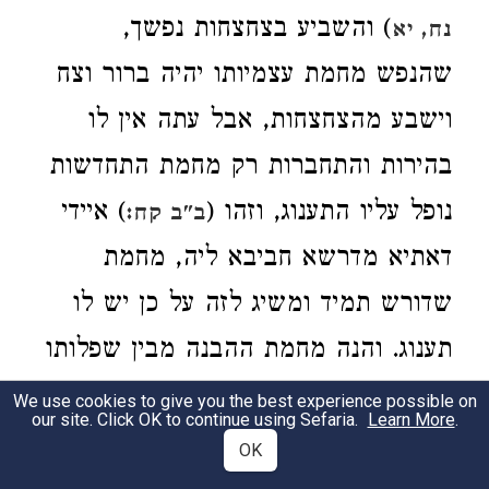
) והשביע בצחצחות נפשך,
נח, יא
שהנפש מחמת עצמיותו יהיה ברור וצח
וישבע מהצחצחות, אבל עתה אין לו
בהירות והתחברות רק מחמת התחדשות
נופל עליו התענוג, וזהו (
) איידי
ב"ב קח:
דאתיא מדרשא חביבא ליה, מחמת
שדורש תמיד ומשיג לזה על כן יש לו
תענוג. והנה מחמת ההבנה מבין שפלותו
וגדלות הבורא, וזהו חסד וגבורה, הגבורה
We use cookies to give you the best experience possible on
our site. Click OK to continue using Sefaria.
Learn More
.
שמבין שפלות הגוף, והחסד הוא גדלות
OK