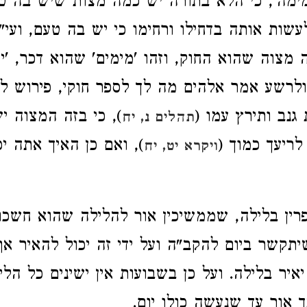
ימימה', כי הלא בתורה יש כמה מצות שיש בה טע
לעשות אותה בדחילו ורחימו כי יש בה טעם, ועי"
 מצוה שהוא החוק, וזהו 'מימים' שהוא דכר, 'י
 ולרשע אמר אלהים מה לך לספר חוקי, פירוש ל
גנב ותירץ עמו (
), כי בזה המצוה י
תהלים נ, יח
ריעך כמוך (
), ואם כן האיך אתה יכ
ויקרא יט, יח
רין בלילה, שממשיכין אור להלילה שהוא חשכות
תקשר ביום להקב"ה ועל ידי זה יכול להאיר אף
איר בלילה. ועל כן בשבועות אין ישינים כל הל
 אור עד שנעשה כולו יום.