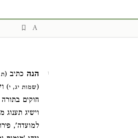
הנה
כתיב (
תה
1
(
) ו
שמות יג, י
חוקים בתורה 
וישיג תענוג 
למועדה', פיר