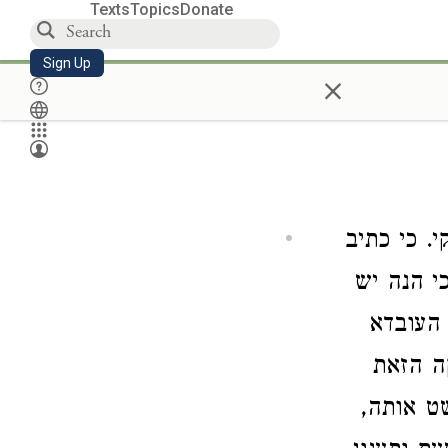
Texts
Topics
Donate
Sign Up
×
. כי כתיב
י הנה יש
 העובדא
קה הזאת
ט אותה,