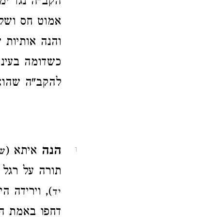
הקב"ה נגד ימי
אמוט חס ושל
והנה אותיות 
כשדומה בעיני
להקב"ה שהוא 
הנה
איתא (
שב
1
תורה על רגל 
), וירידה ה
יד
דחפו באמת הב