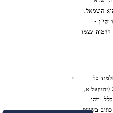
אתי שלא
וא השמאל.
שי"ן -
 לדמות עצמו
למוד כל
(
יחזקאל א,
לל. וזהו
 כתיב בששת