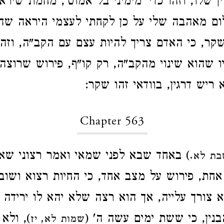
ן שלו, וזהו כדי 'מימיני בל אמוט', מחמת שיר
ום מאהבה שלי על כן לקחתי לעצמי היראה שה
שקר, כי האדם צריך להיות עצם עם הקב"ה, וזהו 
ו שהוא שינוי מהקב"ה, רק קו"ף, פירוש שרוצה
ריש דרגין, בוודאי זהו שקר:
Chapter 563
) באחד שבא לפני שמאי ואמר רצוני שא
ת לא.
אחת, פירוש על מצב אחד, כי החיות רצוא ושוב 
יא צורך עלייה, אך הוא רצה שלא יהא לו ירידה כ
נין, כי ששת ימים עשה ה' (
), ולא
שמות לא, יז