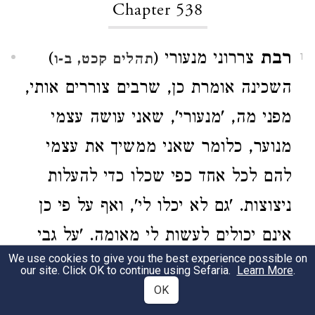
Chapter 538
רבת
צררוני מנעורי (
)
תהלים קכט, ב-ו
1
השכינה אומרת כן, שרבים צוררים אותי,
מפני מה, 'מנעורי', שאני עושה עצמי
מנוער, כלומר שאני ממשיך את עצמי
להם לכל אחד כפי שכלו כדי להעלות
ניצוצות. 'גם לא יכלו לי', ואף על פי כן
אינם יכולים לעשות לי מאומה. 'על גבי
We use cookies to give you the best experience possible on
חרשו חורשים', אף שחושבים מחשבות
our site. Click OK to continue using Sefaria.
Learn More
.
OK
רעות, 'האריכו למעניתם', בזה הם עושים