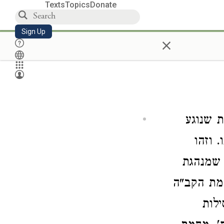
Texts
Topics
Donate
Sign Up
×
ת שנוגע
 וזהו
 שמנהגת
מת הקב"ה
ילות