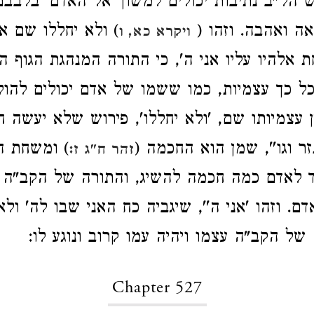
ש הל"ב נתיבות יכולים למשוך אל האדם 'בלבבם
אה ואהבה. וזהו (
) ולא יחללו שם א
ויקרא כא, ו
 אלהיו עליו אני ה', כי התורה המנהגת הגוף ה
ל כך עצמיות, כמו ששמו של אדם יכולים להול
 עצמיותו שם, 'ולא יחללו', פירוש שלא יעשה ח
זר וגו'', שמן הוא החכמה (
) ומשחת ה
זהר ח"ג ז:
 לאדם כמה חכמה להשיג, והתורה של הקב"ה נ
. וזהו 'אני ה'', שיגביה כח האני שבו לה' ולא
של הקב"ה עצמו ויהיה עמו קרוב ונוגע לו:
Chapter 527