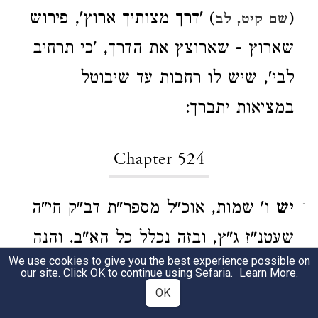
(
) 'דרך מצותיך ארוץ', פירוש
שם קיט, לב
שארוץ - שארוצץ את הדרך, 'כי תרחיב
לבי', שיש לו רחבות עד שיבוטל
במציאות יתברך:
Chapter 524
יש
ו' שמות, אוכ"ל מספר"ת דב"ק חי"ה
1
שעטנ"ז ג"ץ, ובזה נכלל כל הא"ב. והנה
We use cookies to give you the best experience possible on
על אותיות דב"ק חי"ה יש על כל אות תג
our site. Click OK to continue using Sefaria.
Learn More
.
OK
א', ועל אותיות שעטנ"ז ג"ץ ג' ג' תגין,