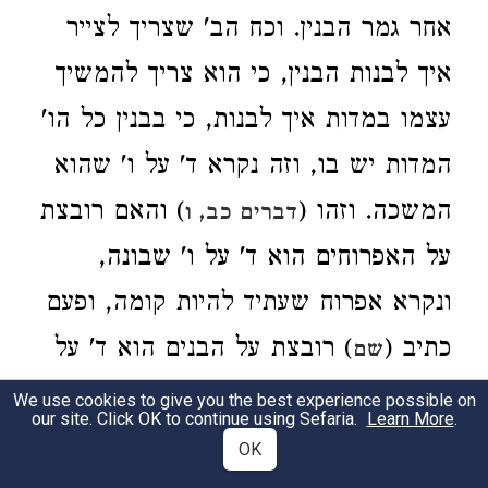
אחר גמר הבנין. וכח הב' שצריך לצייר
איך לבנות הבנין, כי הוא צריך להמשיך
עצמו במדות איך לבנות, כי בבנין כל הו'
המדות יש בו, וזה נקרא ד' על ו' שהוא
המשכה. וזהו (
) והאם רובצת
דברים כב, ו
על האפרוחים הוא ד' על ו' שבונה,
ונקרא אפרוח שעתיד להיות קומה, ופעם
כתיב (
) רובצת על הבנים הוא ד' על
שם
יוד שנקרא בן.
We use cookies to give you the best experience possible on
our site. Click OK to continue using Sefaria.
Learn More
.
OK
והנה
ההמשכה מהמצויר הוא ע"י גידין
2