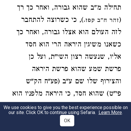
תחילה מ"ב שהוא גבורה, ואחר כך רך
(
), כי כשרוצה להתחבר
זהר ח"ב קפז.
לזה העולם הוא אצלו גבורה, ואחר כך
כשאנו משיגין היראה הרי הוא חסד
אליו, שנעשה רצון השי"ת, ועל כן
פרשת שמע שהוא פרשת היראה
והצירוף שלו שם ע"ב (פע"ח הק"ש
פי"ט) שהוא חסד, כי היראה מלפניו הוא
חסד אצלו, אבל כשאדם רוצה להקשר
We use cookies to give you the best experience possible on
our site. Click OK to continue using Sefaria.
Learn More
.
להקב"ה הוא אצלו גבורה. וזהו 'מרור',
OK