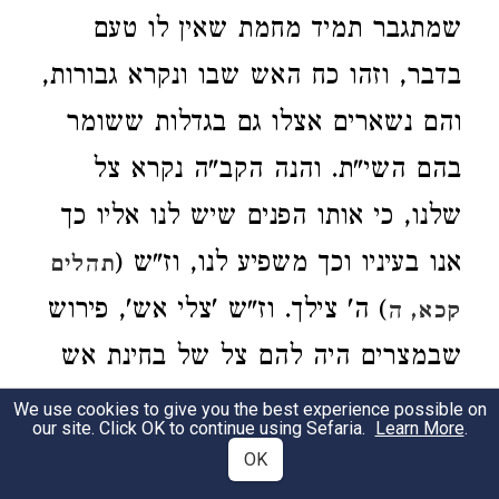
שמתגבר תמיד מחמת שאין לו טעם
בדבר, וזהו כח האש שבו ונקרא גבורות,
והם נשארים אצלו גם בגדלות ששומר
בהם השי"ת. והנה הקב"ה נקרא צל
שלנו, כי אותו הפנים שיש לנו אליו כך
אנו בעיניו וכך משפיע לנו, וז"ש (
תהלים
) ה' צילך. וז"ש 'צלי אש', פירוש
קכא, ה
שבמצרים היה להם צל של בחינת אש
לבד הוא הגבורה. 'ראשו על כרעיו',
We use cookies to give you the best experience possible on
our site. Click OK to continue using Sefaria.
Learn More
.
פירוש שהראש הוא החכמה היא מונחת
OK