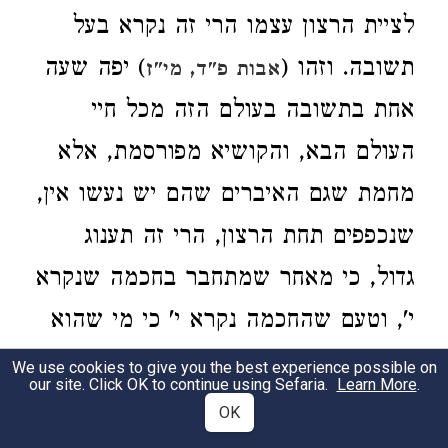
לציית הרצון עצמו הרי זה נקרא בעל
תשובה. וזהו (
) יפה שעה
אבות פ"ד, מי"ז
אחת בתשובה בעולם הזה מכל חיי
העולם הבא, והקושיא מפורסמת, אלא
מחמת שגם האיברים שהם יש נעשו אין,
שנכפפים תחת הרצון, הרי זה תענוג
גדול, כי מאחר שמתחבר בחכמה שנקרא
י', וטעם שהחכמה נקרא י' כי מי שהוא
חכם ומודה להחכמה ומחובר בחכמה
We use cookies to give you the best experience possible on
our site. Click OK to continue using Sefaria.
Learn More
.
שנקרא אין, שהחכמה מאין תמצא (
איוב
OK