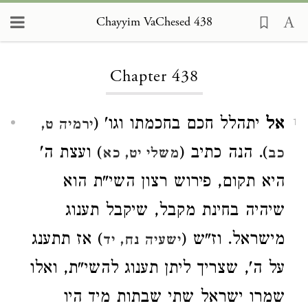
Chayyim VaChesed 438
Loading...
Chapter 438
אל
יתהלל חכם בחכמתו וגו' (
ירמיה ט,
1
). הנה כתיב (
) ועצת ה'
כב
משלי יט, כא
היא תקום, פירוש רצון השי"ת הוא
שיהיה בחינת מקבל, שיקבל תענוג
מישראל. וז"ש (
) אז תתענג
ישעיה נח, יד
על ה', שצריך ליתן תענוג להשי"ת, ואלו
שמרו ישראל שתי שבתות מיד היו