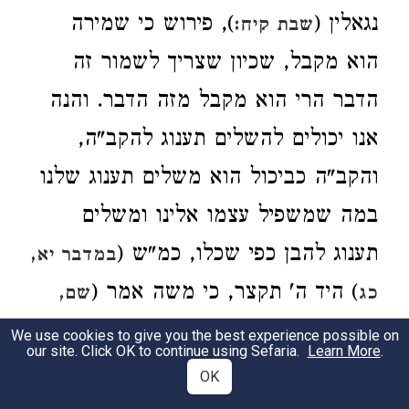
נגאלין (
), פירוש כי שמירה
שבת קיח:
הוא מקבל, שכיון שצריך לשמור זה
הדבר הרי הוא מקבל מזה הדבר. והנה
אנו יכולים להשלים תענוג להקב"ה,
והקב"ה כביכול הוא משלים תענוג שלנו
במה שמשפיל עצמו אלינו ומשלים
תענוג להבן כפי שכלו, כמ"ש (
במדבר יא,
) היד ה' תקצר, כי משה אמר (
כג
שם,
) אם את כל דגי הים יאסף וגו', וקשה
כב
We use cookies to give you the best experience possible on
our site. Click OK to continue using Sefaria.
Learn More
.
וכי לא היה משה יודע התירוץ שהקב"ה
OK