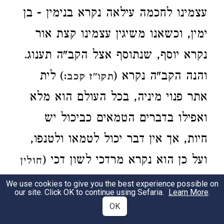
עצמינו לחכמה עילאה נקרא בנימין - בן
ימין, וכשאנו משיגין עצמינו קצת אור
נקרא יוסף, שנתוסף אצל הקב"ה תענוג.
והנה הקב"ה נקרא (
) לית
תקו"ז קכב:
אתר פנוי מיניה, בכל העולם הוא מלא
ואפילו בדברים הטמאים כביכול יש
חיות, אך אין דבר יכול לטמאו ולטנפו,
ועל כן הוא נקרא מרדכי לשון דכי (
חולין
) שהוא טהור. אך השי"ת צוה
קלט:
We use cookies to give you the best experience possible on
our site. Click OK to continue using Sefaria.
Learn More
.
אותנו שלא להדבק להדברים הטמאים,
OK