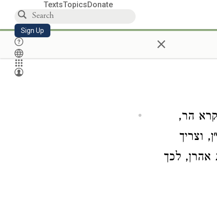
Texts
Topics
Donate
Sign Up
×
קרא הר,
, וצריך
אהרן, לכך