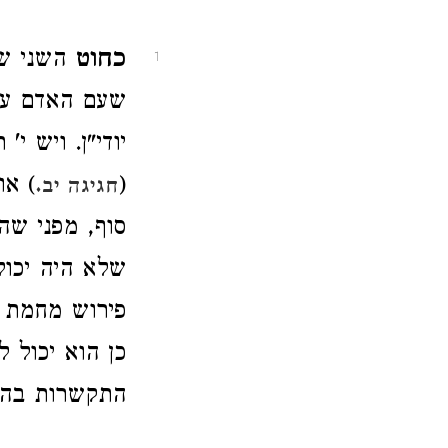
כחוט
השני שפ
1
שעם האדם עצמ
יודי"ן. ויש י
(
) או
חגיגה יב.
סוף, מפני שה
שלא היה יכולי
פירוש מחמת ש
כן הוא יכול 
התקשרות בהש