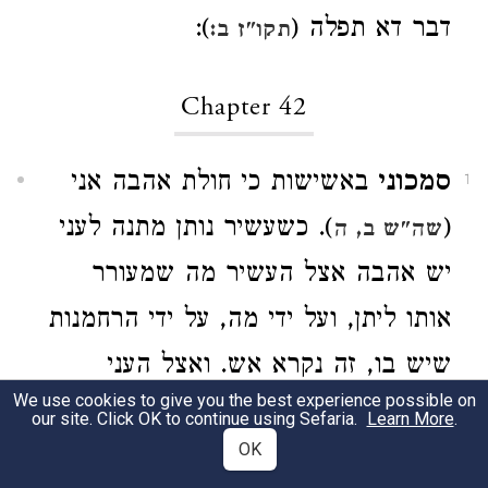
דבר דא תפלה (
):
תקו"ז ב:
Chapter 42
סמכוני
באשישות כי חולת אהבה אני
1
(
). כשעשיר נותן מתנה לעני
שה"ש ב, ה
יש אהבה אצל העשיר מה שמעורר
אותו ליתן, ועל ידי מה, על ידי הרחמנות
שיש בו, זה נקרא אש. ואצל העני
We use cookies to give you the best experience possible on
מכוסה האהבה מחמת בושה, ועכשיו
our site. Click OK to continue using Sefaria.
Learn More
.
OK
כשמקבל האהבה שלו בהתגלות. וזה