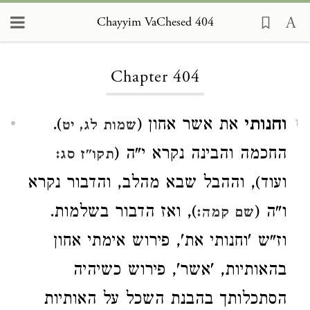
Chayyim VaChesed 404
Loading...
Chapter 404
וחנותי
את אשר אחון (
).
שמות לג, יט
1
החכמה והבינה נקרא י"ה (
תקו"ז סג:
ועוד), וההבל שבא מהלב, והדבור נקרא
ו"ה (
), ואז הדבור בשלמות.
שם קמה:
וז"ש 'וחנותי את', פירוש אימתי אחון
בהאותיות, 'אשר', פירוש כשיהיה
הסתכלותך בהבנת השכל על האותיות