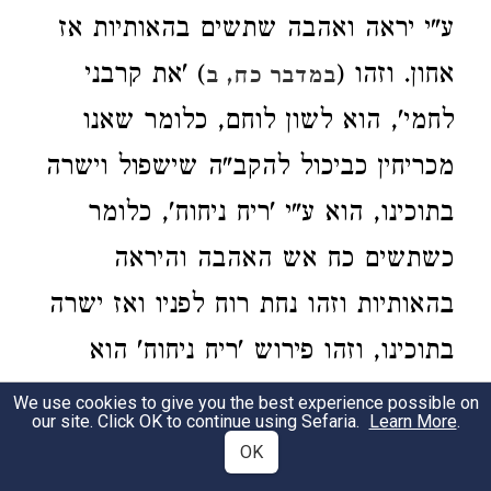
ע"י יראה ואהבה שתשים בהאותיות אז
אחון. וזהו (
) 'את קרבני
במדבר כח, ב
לחמי', הוא לשון לוחם, כלומר שאנו
מכריחין כביכול להקב"ה שישפול וישרה
בתוכינו, הוא ע"י 'ריח ניחוח', כלומר
כשתשים כח אש האהבה והיראה
בהאותיות וזהו נחת רוח לפניו ואז ישרה
בתוכינו, וזהו פירוש 'ריח ניחוח' הוא
לשון הורדה, שהשי"ת מוריד את עצמו
We use cookies to give you the best experience possible on
our site. Click OK to continue using Sefaria.
Learn More
.
אלינו מחמת התענוג:
OK