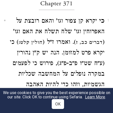
Chapter 371
כי
יקרא קן צפור וגו' והאם רובצת על
1
האפרוחין וגו' שלח תשלח את האם וגו'
(
). ואמרו ז"ל (
) כי
דברים כב, ז
חולין קלט:
יקרא פרט למזומן. הנה יש ק"ן נהורין
(ע"ח שט"ו פ"ב-פ"ג), פירוש כי לפעמים
במקרה נופלים על המחשבה שכליות
הגשמיות, וזהו כדי להיות האהבה
We use cookies to give you the best experience possible on
נגדלת, ויבנה המדה, ואחר שנבנה פונה
our site. Click OK to continue using Sefaria.
Learn More
.
OK
אותה (להתענג) [להתענוג] אמיתי