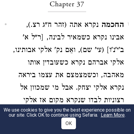
Chapter 37
החכמה
נקרא אתה (זהר ח"ג רצ.),
1
אבינו נקרא כשמאיר לבינה, [ר"ל א'
ב'י'נ'ו] (עי' שם), ואֵם נק' אלקי אבותינו,
אלקי אברהם נקרא כשעובדין אותו
מאהבה, וכשמצמצם את עצמו ביראה
נקרא אלקי יצחק. אבל מי שמכוון אל
רצוניות לבדו שנקרא מקום אז אלקי
We use cookies to give you the best experience possible on
אברהם בעזרו [אברהם אינו מובן], וזהו
our site. Click OK to continue using Sefaria.
Learn More
.
OK
(
) כל הקובע מקום לתפילתו כו'.
ברכות ו: