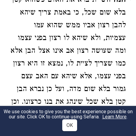
הנה
השי"ת ברא את האדם כשהוא קטן
בלא שום שכל, כי באמת צריך שיהא
להבן רצון אביו ממש שהוא עמו
עצמיות, ולא שיהא לו רצון בפני עצמו
ומה שעושה רצון אב אינו אצל הבן אלא
כמו שצריך לציית לו, נמצא זו היא רצון
בפני עצמו, אלא שיהא עם האב עצם
גמור בלא שום מדה, ועל כן נברא הבן
קטן בלא שכל שינהג את בנו כרצונו. וכן
We use cookies to give you the best experience possible on
גם כן צריך האדם להיות עצם גמור עם
our site. Click OK to continue using Sefaria.
Learn More
.
OK
השי"ת, וזהו (
) עשה רצונו
אבות פ"ב מ"ד