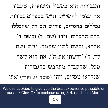
והגבורות הוא בשביל הישועות, שיגביה
את עצמו להשי"ת, וז"ש בספרים גבורות
נכללים בחסדים, פירוש הם רק שיוכללו
בהם החסדים, וזהו (שם, ד) ובשם ה'
אקרא, ובשם לשון שממה. וז"ש (שם
לד, ה) 'דרשתי את ה'', את הוא לשון
טפל, שהקב"ה מתלבש בהגבורות
שנקראו טפלים, וזהו (
) 'את'
סוטה יז. ועוד
לרבות, הוא הטפל, כי למה היה צריך
We use cookies to give you the best experience possible on
our site. Click OK to continue using Sefaria.
Learn More
.
להטפל הוא הריבוי, הוא כדי 'ה' וענני',
OK