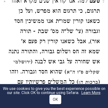
טעם
למה אנו קוראין שנים מקרא ואחד
2
תרגום, כי תרגום הוא מפרש, ועל כן
כשאנו קורין שמו"ת אנו ממשיכין חסד
וגבורה (עי' של"ה מס' שבת - תורה
אור), אבל כשאנו קורין רק פעם א'
שמא זה חס ושלום גבורה, והתורה נתנה
אש שחורה על גבי אש לבנה (
ירושלמי
) שהוא חסד וגבורה. וזהו
שקלים פ"ו ה"א
(
) כל המשלים פרשיותיו עם
ברכות ה:
We use cookies to give you the best experience possible on
הציבור מאריכין לו כו', משלימין לו ימיו
our site. Click OK to continue using Sefaria.
Learn More
.
OK
שמושך חסד וגבורה: