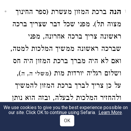
הנה
ברכת המזון מעשרת (ספר החינוך
1
מצוה תל). מפני שכל דבר שצריך ברכה
ראשונה צריך ברכה אחרונה, מפני
שברכה ראשונה ממשיך המלכות למטה,
ואם לא היה מברך ברכת המזון היה חס
ושלום רגליה יורדות מות (
),
משלי ה, ה
על כן צריך לברך ברכת המזון להמשיך
ולהחזיר המלכות לבעלה, ובזה הוא נותן
We use cookies to give you the best experience possible on
כח להמלכות ועי"ז תשפיע לו למטה
our site. Click OK to continue using Sefaria.
Learn More
.
OK
עשירות. וזה סוד (
) אסור
ברכות לה.