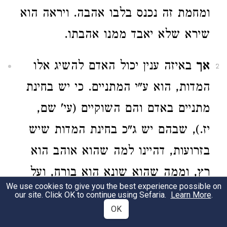
ומחמת זה נכנס בלבו אהבה. ויראה הוא
שירא שלא יאבד ממנו אהבתו.
אך
באיזה ענין יכול האדם להשיג אלו
2
המדות, הוא ע"י המתניים. כי יש בחינת
מתניים באדם והם השוקיים (עי' שם,
יז.), שבהם יש ג"כ בחינת המדות שיש
בזרועות, דהיינו למה שהוא אוהב הוא
רץ, וממה שהוא שונא הוא בורח, ועל
We use cookies to give you the best experience possible on
כן נקרא 'מתניים' מלשון משנה,
our site. Click OK to continue using Sefaria.
Learn More
.
OK
שנישנית פעם ב' מה שיש בזרועות, והם