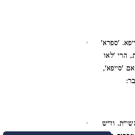
פא. 'ספרא'
 הרי 'לאו
ם 'סייפא',
ר:
י"ת. וז"ש