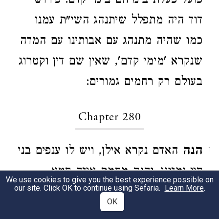
פועל פעלת בימיהם בימי קדם. פירוש
דוד היה מתפלל שיתנהג השי"ת עמנו
כמו שהיה מתנהג עם אבותינו עם המדה
שנקרא 'מימי קדם', שאין שם דין וקטרוג
בעולם רק רחמים גמורים:
Chapter 280
הנה
האדם נקרא אילן, ויש לו ענפים בני
1
חיי ומזוני. והנה מחמת איזה חטא
We use cookies to give you the best experience possible on
our site. Click OK to continue using Sefaria.
Learn More
.
שעושה האדם יכול להסתתם השרף
OK
מהגוף ואינו יורד לענפים השפע ויוכל