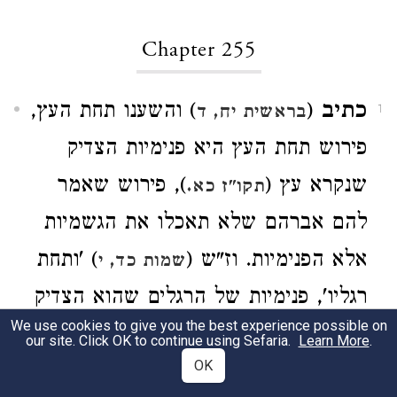
Chapter 255
כתיב
(
) והשענו תחת העץ,
בראשית יח, ד
1
פירוש תחת העץ היא פנימיות הצדיק
שנקרא עץ (
), פירוש שאמר
תקו"ז כא.
להם אברהם שלא תאכלו את הגשמיות
אלא הפנימיות. וז"ש (
) 'ותחת
שמות כד, י
רגליו', פנימיות של הרגלים שהוא הצדיק
We use cookies to give you the best experience possible on
שנקרא רגל הוא 'כמעשה לבנת הספיר',
our site. Click OK to continue using Sefaria.
Learn More
.
OK
ספיר לשון דיבור. חסר: