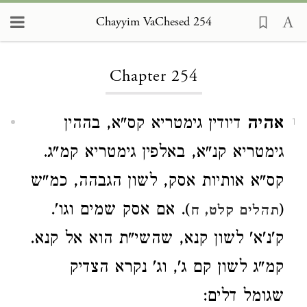
Chayyim VaChesed 254
Loading...
Chapter 254
אהיה
דיודין גימטריא קס"א, בההין
1
גימטריא קנ"א, באלפין גימטריא קמ"ג.
קס"א אותיות אסק, לשון הגבהה, כמ"ש
(
). אם אסק שמים וגו'.
תהלים קלט, ח
ק'נ'א' לשון קנא, שהשי"ת הוא אל קנא.
קמ"ג לשון קם ג', וג' נקרא הצדיק
שגומל דלים: