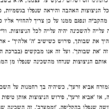
כוונתינו חס ושלום לבקש על עצמנו, אלא בשבי
 כל הניצוצות האהבה והיראה שנפלו בגשמיות, כי
מהקב"ה ונפגם ממנו על כן צריך להחזיר אליו כ
 עלייה להשכינה יהיה עלייה לכל הניצוצות. וז"
היך את שבותך, פירוש כשישיב 'ה' אלהיך' - א
 זה 'את שבותך'. ועל זה אנו מבקשים (בברכת ה
ר אותם הניצוצות שנדחו מהשכינה שנפלו מן המו
מזרח אביא זרעך', כשיהיה בך רחמנות על השכ
 אז 'אביא זרעך', פירוש הניצוצות אותן טיפות 
ושה שנפלו בהקליפה. 'וממערב', זה השכינה ש