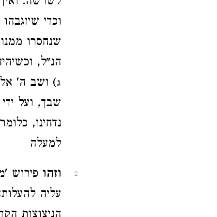
לשרשה. ואין 
וכדי שיוגבהו
שנחסרו ממנו 
הנ"ל, וכשיהיה
) ושב ה' אל
ג
שבך, ועל ידי
נדחינו, כלומ
למעלה
וזהו
פירוש 'מ
2
עליה להעלותה,
הניצוצות הקד