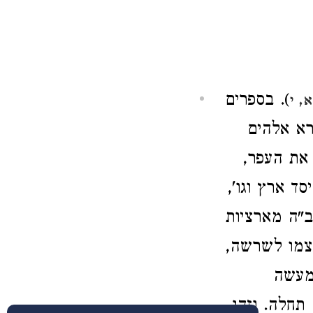
). בספרים
, י
רא אלהים
 את העפר,
סד ארץ וגו',
ב"ה מארציות
עצמו לשרשה,
 מעשה
תחלה. וזהו