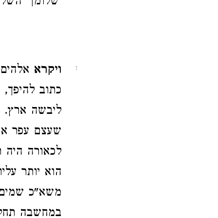
'שלומך' השלי
ויקרא
אלהים 
1
כתוב להיפך, 
ליבשה ארץ. כ
שעצם עפר אין
לכאורה היה ר
הוא יותר עלי
משא"כ שמים ש
במחשבה תחלה