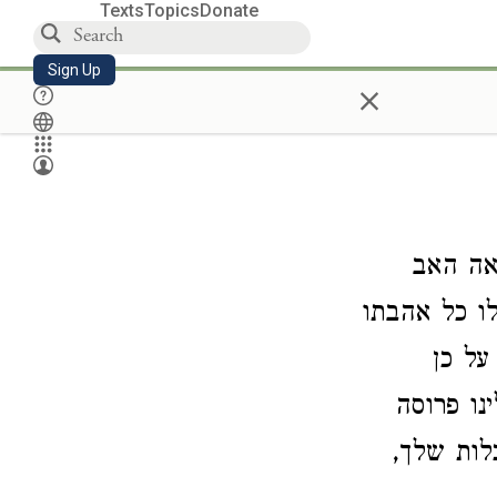
Texts
Topics
Donate
Sign Up
×
אה האב
ו כל אהבתו
על כן
נו פרוסה
לות שלך,