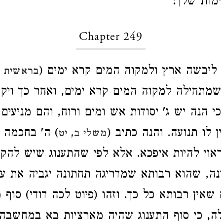
מות שלך:
Chapter 249
ליבשה ארץ ולמקוה המים קרא ימים (
בראשית א
שמתחילה למקוה המים קרא ימים, ואחר כך ויק
י הנה יש ג' יסודות אש ומים ורוח, והם מניעים
 לו תנועה. והנה כתיב (
) ה' בחכמה י
משלי ב, יט
אוי להיות איפכא. אלא לפי שהתענוג שיש להק
ונה, שהוא רבותא שמדריגה תחתונה יגביה את 
אין רבותא כל כך. וזהו (פיוט לכה דודי) סוף
, כי סוף התענוג שהיה מארציות בא במחשבה 