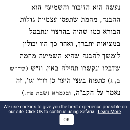
נעשה הוא הדיבור והשמיעה הוא
ההבנה, מחמת שתפסו עצמיות גדלות
הבורא כמו שהיה בהרצון ונתבטל
במציאות יתברך, ואחר כך היו יכולין
לימשך להבנה שהיא השמיעה מחמת
שדבקו ונקשרו תחילה באין. וז"ש (
שה"ש
) כתפוח בעצי היער כן דודי וגו', זה
ב, ג
נאמר על הקב"ה,
)
ובגמרא (שבת פח.
דרשו שקאי על ישראל, מה התפוח הזה
We use cookies to give you the best experience possible on
our site. Click OK to continue using Sefaria.
Learn More
.
כו', כי במעמד הר סיני נתגלה הרצון
OK