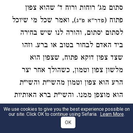
סתום מג' רוחות ורוח ד' שהוא צפון
פתוח (
), ואמר שכל מי שיוכל
פדר"א פ"ג
לסתום יסתום, והורה לנו שיש בחירה
ביד האדם לבחור בטוב או ברע. וזהו
שצד צפון דוקא פתוח, שצפון הוא
מלשון צפון וטמון, כשהולך אחר יצר
הרע הוא צפון וטמון מהשי"ת והשי"ת
הוא מוצפן ממנו. והשי"ת ברא האותיות
בתמונת העולם, דהיינו אות ב' שהוא גם
We use cookies to give you the best experience possible on
our site. Click OK to continue using Sefaria.
Learn More
.
כן סתום מג' רוחות ופתוח רוח הד',
OK