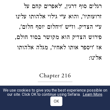
רגלים סוף דרגין, 'לאפרים קחם על
זרועותיו', והוא ע"י גילוי אלהותו עלינו
ע"י הצדיק. וז"ש 'ויחלום יוסף חלום',
פירוש הצדיק הוא מקושר בסוד חולם,
אז 'ויספר אותו לאחיו', מגלה אלהותו
אלינו:
Chapter 216
We use cookies to give you the best experience possible on
מה
נעשה לאחותינו (
). פירוש
שה"ש ח, ח
1
our site. Click OK to continue using Sefaria.
Learn More
.
OK
כשאדם נעשה כח 'מה' לפניו, שהוא